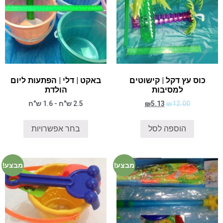
כוס עץ דקל | קישוטים
באקט | דלי | הפתעות ליום
למסיבות
הולדת
12.00
₪
5.13
₪
2.5 ש"ח - 1.6 ש"ח
הוספה לסל
בחר אפשרויות
מבצע!
מבצע!