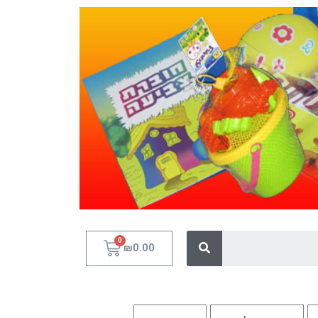
₪
0.00