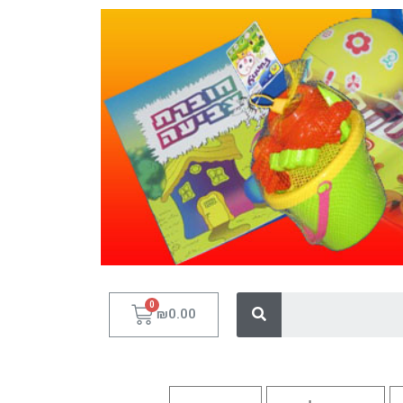
₪
0.00