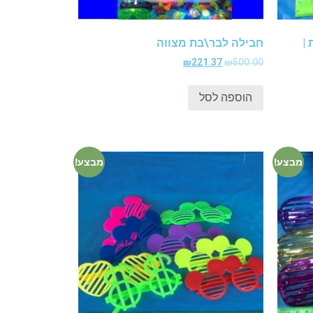
|
חבילה לבר\בת מצווה
₪
221.37
₪
500.00
הוספה לסל
מבצע!
מבצע!