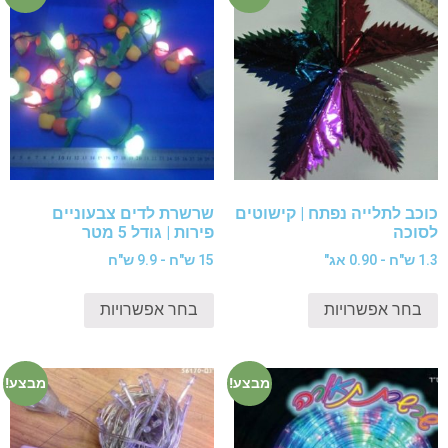
כוכב לתלייה נפתח | קישוטים
שרשרת לדים צבעוניים
לסוכה
פירות | גודל 5 מטר
1.3 ש"ח - 0.90 אג"
15 ש"ח - 9.9 ש"ח
בחר אפשרויות
בחר אפשרויות
מבצע!
מבצע!