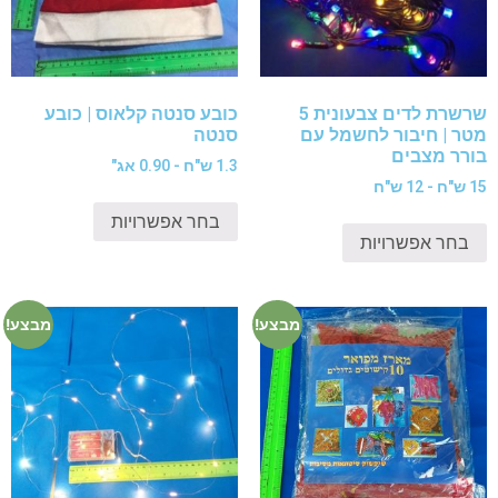
שרשרת לדים צבעונית 5
כובע סנטה קלאוס | כובע
מטר | חיבור לחשמל עם
סנטה
בורר מצבים
1.3 ש"ח - 0.90 אג"
15 ש"ח - 12 ש"ח
בחר אפשרויות
בחר אפשרויות
מבצע!
מבצע!