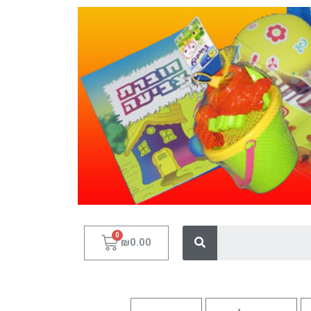
₪
0.00