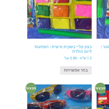
ר |
בצק קליי בשקית אישית | הפתעות
ליום הולדת
1.3 ש"ח - 0.80 אג"
בחר אפשרויות
מבצע!
מבצע!