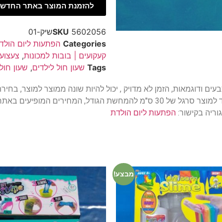
להזמנת המוצר באתר החדש 
5602056שיק-01
SKU
Categories
הפתעות ליום הולד
קעקועים | בובות למכונות
,
צעצועי
Tags
שעון חול לילדים
,
שעון חול
מגיע בשלל צבעים ודוגמאות, הזמן לא מדויק , יכול להיות שונה ממוצר למוצ
הולדת ופרסים מיוחדים, המחיר ליחידה אחת, מוצמד למוצר סרגל של 30 ס"מ להמח
וריה בקישור:
הפתעות ליום הולדת
מבצע!