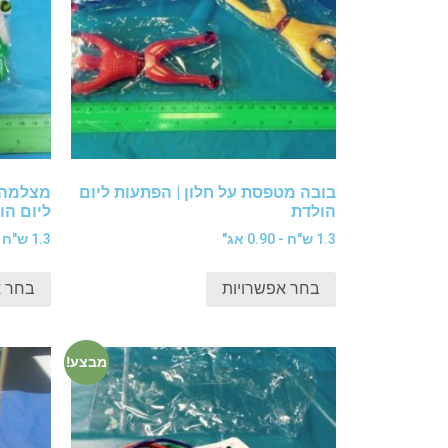
בובה מטפסת על חלון | הפתעות ליום
מצלמה 
הולדת
ליום הו
1.3 ש"ח - 0.90 אג"
1.3 ש"ח - 0.80 אג"
בחר אפשרויות
בחר א
מבצע!