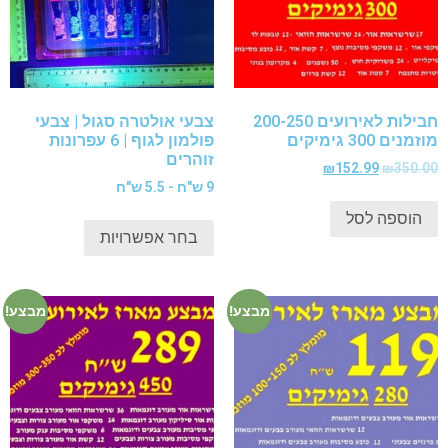
חבילות לאירועים 200-250
צבעי אולטרה סגול | צבעי
מוזמנים 300 גימיקים
פולמון לגוף | 6 עפרונות
זוהרים
₪
152.99
₪
350.00
9 ש"ח - 5.5 ש"ח
הוספה לסל
בחר אפשרויות
מבצע!
מבצע!