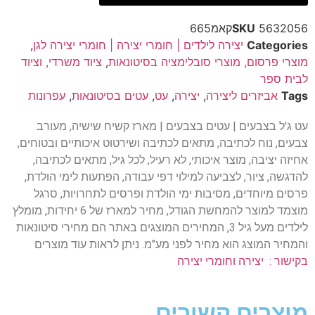
5632056קאמ665
SKU
Categories
יצירה לילדים | חומרי יצירה | חומרי יצירה לגן
,
מוצרי פרסום, מוצרי סובלימציה בסיטונאות
,
ציוד משרדי, וציוד
לבית ספר
Tags
אביזרים ליצירה
,
יצירה
,
עט
,
עטים בסיטונאות
,
עפרונות
עט ג'ל בצבעים | עטים בצבעים | מארז קשיח שישיה, מעורב
צבעים, נוח לכתיבה, מתאים לכתיבה ושירטוט איכותיים ובטוחים,
אחיזה יציבה, מוצר איכותי, לא רעיל, לכל גיל, מתאים לכתיבה,
להדגשה, ציור, לצביעה למילוי דפי עבודה, הפתעות לימי הולדת,
פרסים מיוחדים, מסיבות ימי הולדת ופרסים לתחרויות, סרגל
מוצמד למוצר להמחשת הגודל, מחיר למארז של 6 יחידות, מומלץ
לילדים מעל גיל 3, המחירים המוצגים באתר הם מחירי סיטונאות
והמחיר המוצג הוא מחיר לפני מע"מ. ניתן לראות עוד מוצרים
בקישור : יצירה וחומרי יצירה
מוצרים קשורים