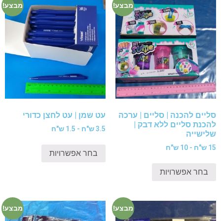
מבצע!
מבצע!
סליים להכנה | סליים | ערכה
עט שמן | עט לחצן כדורי
להכנת סליים ללא דבק |
3.5 ש"ח - 1.5 ש"ח
שלישייה
15 ש"ח - 10 ש"ח
בחר אפשרויות
בחר אפשרויות
מבצע!
מבצע!