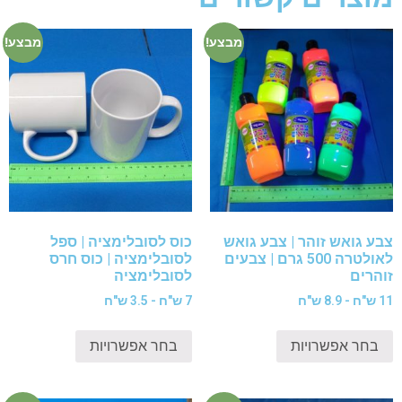
מבצע!
מבצע!
צבע גואש זוהר | צבע גואש
כוס לסובלימציה | ספל
לאולטרה 500 גרם | צבעים
לסובלימציה | כוס חרס
זוהרים
לסובלימציה
11 ש"ח - 8.9 ש"ח
7 ש"ח - 3.5 ש"ח
בחר אפשרויות
בחר אפשרויות