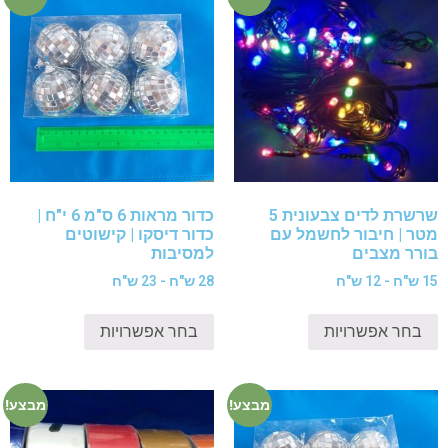
שרשרת לדים צבעונית 5
כדור מראות 6 ס"מ 6 י"ח |
מטר | חיבור לחשמל עם
כדור דיסקו | קישוטים
בורר מצבים
למסיבות
15 ש"ח - 12 ש"ח
28 ש"ח - 23 ש"ח
בחר אפשרויות
בחר אפשרויות
מבצע!
מבצע!