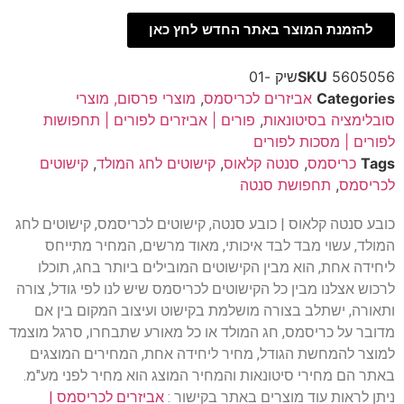
להזמנת המוצר באתר החדש לחץ כאן
5605056שיק -01
SKU
Categories
אביזרים לכריסמס
,
מוצרי פרסום, מוצרי
סובלימציה בסיטונאות
,
פורים | אביזרים לפורים | תחפושות
לפורים | מסכות לפורים
Tags
כריסמס
,
סנטה קלאוס
,
קישוטים לחג המולד
,
קישוטים
לכריסמס
,
תחפושת סנטה
כובע סנטה קלאוס | כובע סנטה, קישוטים לכריסמס, קישוטים לחג
המולד, עשוי מבד לבד איכותי, מאוד מרשים, המחיר מתייחס
ליחידה אחת, הוא מבין הקישוטים המובילים ביותר בחג, תוכלו
לרכוש אצלנו מבין כל הקישוטים לכריסמס שיש לנו לפי גודל, צורה
ותאורה, ישתלב בצורה מושלמת בקישוט ועיצוב המקום בין אם
מדובר על כריסמס, חג המולד או כל מאורע שתבחרו, סרגל מוצמד
למוצר להמחשת הגודל, מחיר ליחידה אחת, המחירים המוצגים
באתר הם מחירי סיטונאות והמחיר המוצג הוא מחיר לפני מע"מ.
ניתן לראות עוד מוצרים באתר בקישור :
אביזרים לכריסמס |