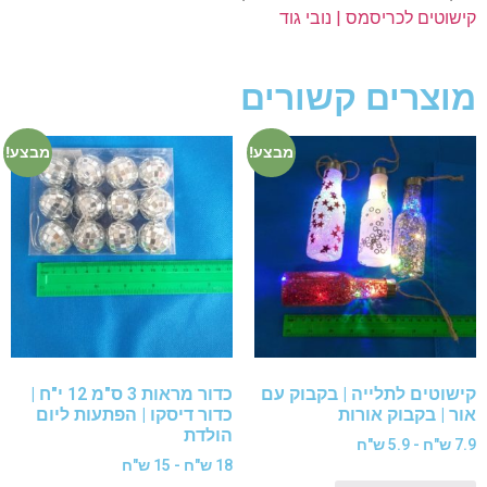
קישוטים לכריסמס | נובי גוד
מוצרים קשורים
מבצע!
מבצע!
קישוטים לתלייה | בקבוק עם
כדור מראות 3 ס"מ 12 י"ח |
אור | בקבוק אורות
כדור דיסקו | הפתעות ליום
הולדת
7.9 ש"ח - 5.9 ש"ח
18 ש"ח - 15 ש"ח