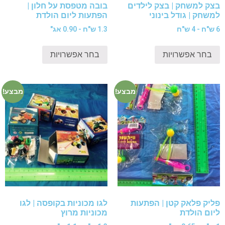
בצק למשחק | בצק לילדים
בובה מטפסת על חלון |
למשחק | גודל בינוני
הפתעות ליום הולדת
6 ש"ח - 4 ש"ח
1.3 ש"ח - 0.90 אג"
בחר אפשרויות
בחר אפשרויות
מבצע!
מבצע!
פליק פלאק קטן | הפתעות
לגו מכוניות בקופסה | לגו
ליום הולדת
מכוניות מרוץ