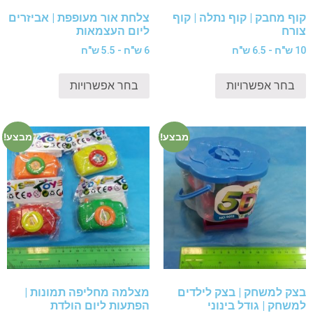
קוף מחבק | קוף נתלה | קוף
צלחת אור מעופפת | אביזרים
צורח
ליום העצמאות
10 ש"ח - 6.5 ש"ח
6 ש"ח - 5.5 ש"ח
בחר אפשרויות
בחר אפשרויות
מבצע!
מבצע!
בצק למשחק | בצק לילדים
מצלמה מחליפה תמונות |
למשחק | גודל בינוני
הפתעות ליום הולדת