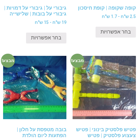
קופה שקופה | קופת חיסכון
גיבורי על | גיבורי על דמויות |
גיבורי על בובות | שלישייה
2.5 ש"ח - 1.7 ש"ח
19 ש"ח - 15 ש"ח
בחר אפשרויות
בחר אפשרויות
מבצע!
מבצע!
פטיש פלסטיק בינוני | פטיש
בובה מטפסת על חלון |
צעצוע פלסטיק | פטיש
הפתעות ליום הולדת