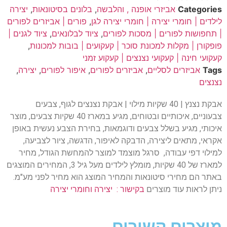
Categories
אביזרי אופנה , והלבשה
,
בלונים בסיטונאות
,
יצירה
לילדים | חומרי יצירה | חומרי יצירה לגן
,
פורים | אביזרים לפורים
| תחפושות לפורים | מסכות לפורים
,
ציוד לבלונאים
,
ציוד לגנים |
פופקורן | מקלות למכונת סוכר | קעקועים | בובות למכונות
,
קעקועי חינה | קעקועי נצנצים | קעקוע זמני
Tags
אביזרים לסליים
,
אביזרים לפורים
,
איפור לפורים
,
יצירה
,
נצנצים
אבקת נצנץ | 40 שקיות מילוי | אבקת נצנצים לגוף, צבעים
צבעוניים, איכותיים ובטוחים, מגיע במארז 40 שקיות צבעים, מוצר
איכותי, מגיע בשלל צבעים ודוגמאות, בחירת הצבע נעשית באופן
אקראי, מתאים ליצירה, הדבקה לאיפור, הדגשה, ציור לצביעה,
למילוי דפי עבודה, סרגל מוצמד למוצר להמחשת הגודל, מחיר
למארז של 40 שקיות, מומלץ לילדים מעל גיל 3, המחירים המוצגים
באתר הם מחירי סיטונאות והמחיר המוצג הוא מחיר לפני מע"מ.
ניתן לראות עוד מוצרים
בקישור : יצירה וחומרי יצירה
מוצרים קשורים