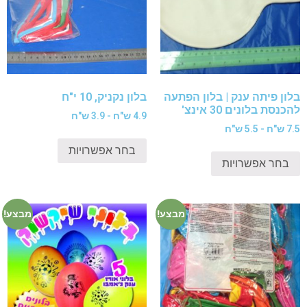
בלון פיתה ענק | בלון הפתעה
בלון נקניק, 10 י"ח
להכנסת בלונים 30 אינצ'
4.9 ש"ח - 3.9 ש"ח
7.5 ש"ח - 5.5 ש"ח
בחר אפשרויות
בחר אפשרויות
מבצע!
מבצע!